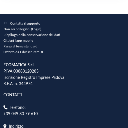
Contatta il supporto
Non sei collegato. (
Login
)
Riepilogo della conservazione dei dati
Ottieni l'app mobile
Passa al tema standard
Offerto da Edwiser RemUI
ECOMATICA S.r.l.
P.IVA 03883120283
Iscrizione Registro Imprese Padova
R.E.A. n. 344974
CONTATTI
Telefono:
+39 049 80 79 610
Indirizzo: