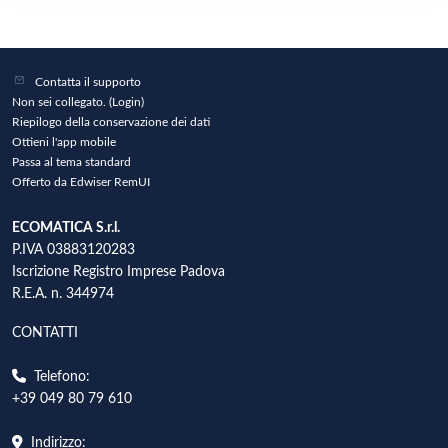
Contatta il supporto
Non sei collegato. (
Login
)
Riepilogo della conservazione dei dati
Ottieni l'app mobile
Passa al tema standard
Offerto da Edwiser RemUI
ECOMATICA S.r.l.
P.IVA 03883120283
Iscrizione Registro Imprese Padova
R.E.A. n. 344974
CONTATTI
Telefono:
+39 049 80 79 610
Indirizzo: